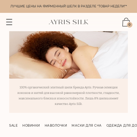
ЛУЧШИЕ ЦЕНЫ НА ФИРМЕННЫЙ ШЕЛК В РАЗДЕЛЕ "ТОВАР НЕДЕЛИ"*
0
100% органический элитный шелк бренда Ayris. Ручная селекция
коконов и нитей для высокой равномерной плотности, гладкости,
максимального блеска и износостойкости. Лишь 8% шелка имеет
качество Ayris Silk.
SALE
НОВИНКИ
НАВОЛОЧКИ
МАСКИ ДЛЯ СНА
ОДЕЖДА ДЛЯ Д