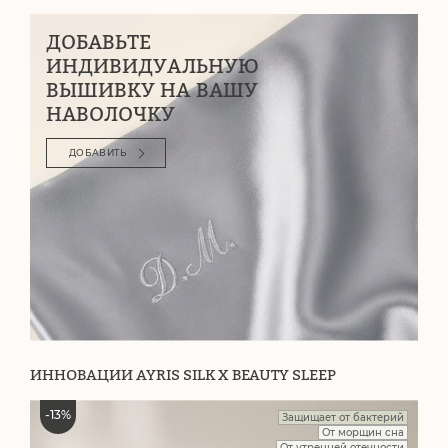
ДОБАВЬТЕ
ИНДИВИДУАЛЬНУЮ
ВЫШИВКУ НА ВАШУ
НАВОЛОЧКУ
ДОБАВИТЬ
ИННОВАЦИИ AYRIS SILK X BEAUTY SLEEP
-
13
%
Защищает от бактерий
От морщин сна
От утренней отечности