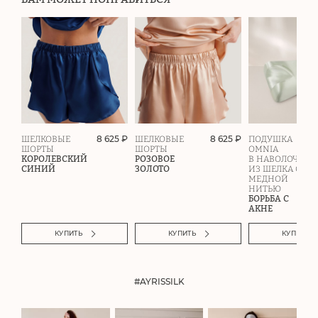
8 625 ₽
8 625 ₽
ШЕЛКОВЫЕ
ШЕЛКОВЫЕ
ПОДУШКА
ШОРТЫ
ШОРТЫ
OMNIA
КОРОЛЕВСКИЙ
РОЗОВОЕ
В НАВОЛОЧКЕ
СИНИЙ
ЗОЛОТО
ИЗ ШЕЛКА С
МЕДНОЙ
НИТЬЮ
БОРЬБА С
АКНЕ
КУПИТЬ
КУПИТЬ
КУПИТЬ
#AYRISSILK