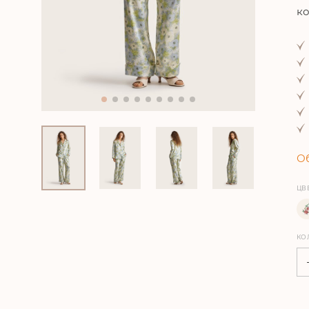
ко
Об
ЦВ
КО