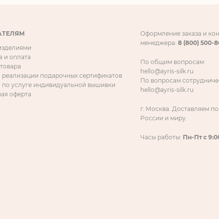
АТЕЛЯМ
Оформление заказа и ко
менеджера:
8 (800) 500-
 изделиями
а и оплата
По общим вопросам:
 товара
hello@ayris-silk.ru
 реализации подарочных сертификатов
По вопросам сотрудниче
 по услуге индивидуальной вышивки
hello@ayris-silk.ru
ая оферта
г. Москва. Доставляем по
России и миру.
Часы работы:
Пн-Пт с 9:0