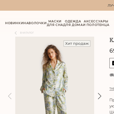
ЛУ
МАСКИ
ОДЕЖДА
АКСЕССУАРЫ
НОВИНКИ
НАВОЛОЧКИ
ДЛЯ СНА
ДЛЯ ДОМА
И ПОЛОТЕНЦА
В КАТАЛОГ
К
Хит продаж
6
ТА
Пр
ую
Ше