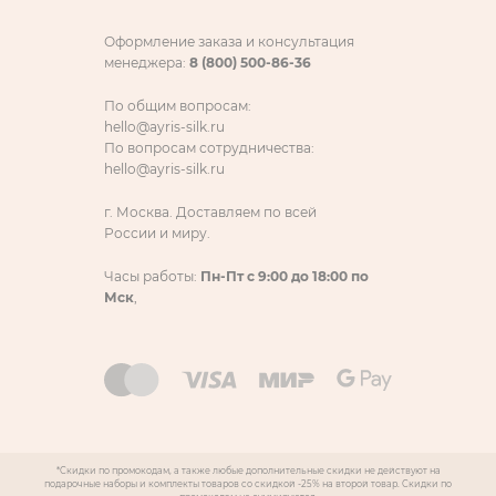
Оформление заказа и консультация
менеджера:
8 (800) 500-86-36
По общим вопросам:
hello@ayris-silk.ru
По вопросам сотрудничества:
hello@ayris-silk.ru
г. Москва. Доставляем по всей
России и миру.
Часы работы:
Пн-Пт с 9:00 до 18:00 по
Мск
,
*Скидки по промокодам, а также любые дополнительные скидки не действуют на
подарочные наборы и комплекты товаров со скидкой -25% на второй товар. Скидки по