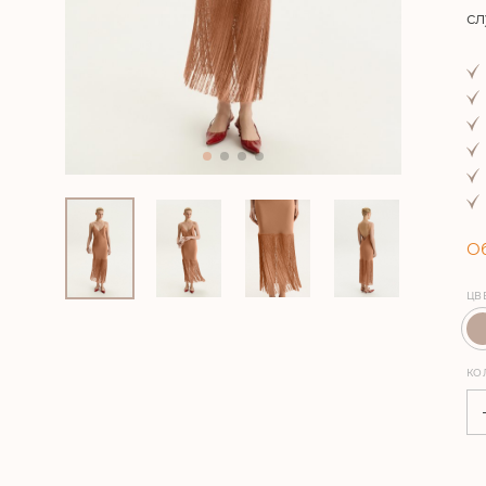
сл
Об
ЦВ
КО