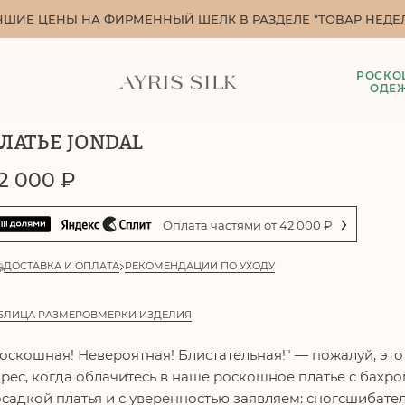
ЧШИЕ ЦЕНЫ НА ФИРМЕННЫЙ ШЕЛК В РАЗДЕЛЕ "ТОВАР НЕДЕЛ
РОСКО
ОДЕ
ЛАТЬЕ JONDAL
2 000
₽
Оплата частями от
42 000
₽
ДОСТАВКА И ОПЛАТА
РЕКОМЕНДАЦИИ ПО УХОДУ
БЛИЦА РАЗМЕРОВ
МЕРКИ ИЗДЕЛИЯ
оскошная! Невероятная! Блистательная!" — пожалуй, это
рес, когда облачитесь в наше роскошное платье с бахро
садкой платья и с уверенностью заявляем: сногсшибате