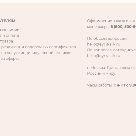
АТЕЛЯМ
Оформление заказа и ко
менеджера:
8 (800) 500-
 изделиями
а и оплата
По общим вопросам:
 товара
hello@ayris-silk.ru
 реализации подарочных сертификатов
По вопросам сотрудниче
 по услуге индивидуальной вышивки
hello@ayris-silk.ru
ая оферта
г. Москва. Доставляем по
России и миру.
Часы работы:
Пн-Пт с 9:0