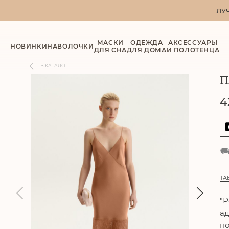
ЛУ
МАСКИ
ОДЕЖДА
АКСЕССУАРЫ
НОВИНКИ
НАВОЛОЧКИ
ДЛЯ СНА
ДЛЯ ДОМА
И ПОЛОТЕНЦА
В КАТАЛОГ
П
4
ТА
"Р
ад
по