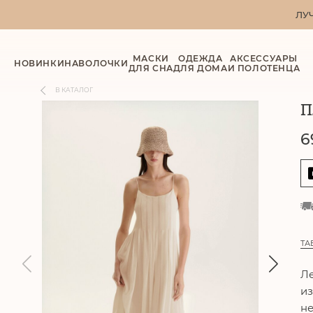
ЛУ
МАСКИ
ОДЕЖДА
АКСЕССУАРЫ
НОВИНКИ
НАВОЛОЧКИ
ДЛЯ СНА
ДЛЯ ДОМА
И ПОЛОТЕНЦА
В КАТАЛОГ
П
6
ТА
Ле
из
не