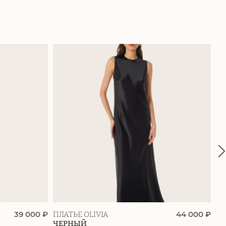
39 000 ₽
44 000 ₽
ПЛАТЬЕ OLIVIA
ПЛ
ЧЕРНЫЙ
РО