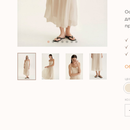
Ос
дл
пр
Об
ЦВ
КО