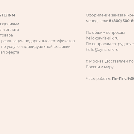
АТЕЛЯМ
Оформление заказа и ко
менеджера:
8 (800) 500-
 изделиями
а и оплата
По общим вопросам:
 товара
hello@ayris-silk.ru
 реализации подарочных сертификатов
По вопросам сотрудниче
 по услуге индивидуальной вышивки
hello@ayris-silk.ru
ая оферта
г. Москва. Доставляем по
России и миру.
Часы работы:
Пн-Пт с 9:0