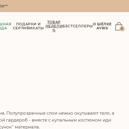
И"*
ТОВАР
ШНАЯ
ПОДАРКИ И
О ШЁЛКЕ
НЕДЕЛИ
БЕСТСЕЛЛЕРЫ
ЖДА
СЕРТИФИКАТЫ
AYRIS
0
%
а. Полупрозрачные слои нежно окутывают тело, а
ой гардероб - вместе с купальным костюмом иди
унок" материала.