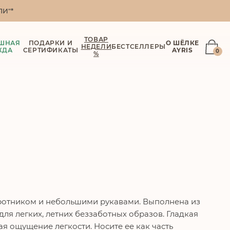
И"*
ТОВАР
ШНАЯ
ПОДАРКИ И
О ШЁЛКЕ
НЕДЕЛИ
БЕСТСЕЛЛЕРЫ
ЖДА
СЕРТИФИКАТЫ
AYRIS
0
%
оротником и небольшими рукавами. Выполнена из
ля легких, летних беззаботных образов. Гладкая
ая ощущение легкости. Носите ее как часть