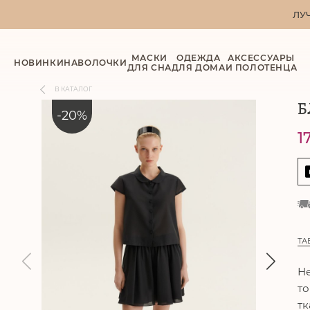
ЛУ
МАСКИ
ОДЕЖДА
АКСЕССУАРЫ
НОВИНКИ
НАВОЛОЧКИ
ДЛЯ СНА
ДЛЯ ДОМА
И ПОЛОТЕНЦА
В КАТАЛОГ
Б
-
20
%
1
ТА
Не
то
тк