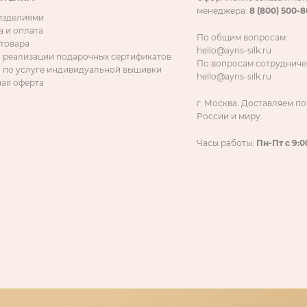
менеджера:
8 (800) 500-
 изделиями
а и оплата
По общим вопросам:
 товара
hello@ayris-silk.ru
 реализации подарочных сертификатов
По вопросам сотрудниче
 по услуге индивидуальной вышивки
hello@ayris-silk.ru
ая оферта
г. Москва. Доставляем по
России и миру.
Часы работы:
Пн-Пт с 9:0
 не действуют на подарочные наборы и комплекты товаров со скидкой