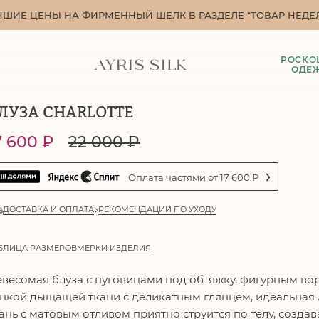
ЧШИЕ ЦЕНЫ НА ФИРМЕННЫЙ ШЕЛК В РАЗДЕЛЕ "ТОВАР НЕДЕЛ
РОСКО
ОДЕ
ЛУЗА CHARLOTTE
7 600
₽
22 000
₽
Оплата частями от
17 600
₽
ДОСТАВКА И ОПЛАТА
РЕКОМЕНДАЦИИ ПО УХОДУ
БЛИЦА РАЗМЕРОВ
МЕРКИ ИЗДЕЛИЯ
весомая блуза с пуговицами под обтяжку, фигурным в
нкой дыщащей ткани с деликатным глянцем, идеальная д
ань с матовым отливом приятно струится по телу, создав