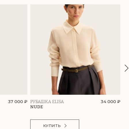
37 000 ₽
34 000 ₽
РУБАШКА ELISA
РУ
NUDE
К
КУПИТЬ