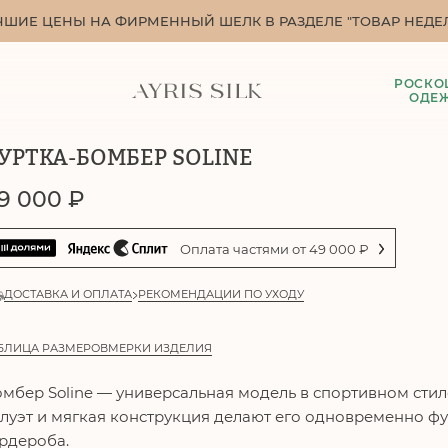
ЧШИЕ ЦЕНЫ НА ФИРМЕННЫЙ ШЕЛК В РАЗДЕЛЕ "ТОВАР НЕДЕЛ
РОСКО
ОДЕ
УРТКА-БОМБЕР SOLINE
9 000
₽
Оплата частями от
49 000
₽
ДОСТАВКА И ОПЛАТА
РЕКОМЕНДАЦИИ ПО УХОДУ
БЛИЦА РАЗМЕРОВ
МЕРКИ ИЗДЕЛИЯ
омбер
Soline
— универсальная модель в спортивном сти
луэт и мягкая конструкция делают его одновременно 
рдероба.