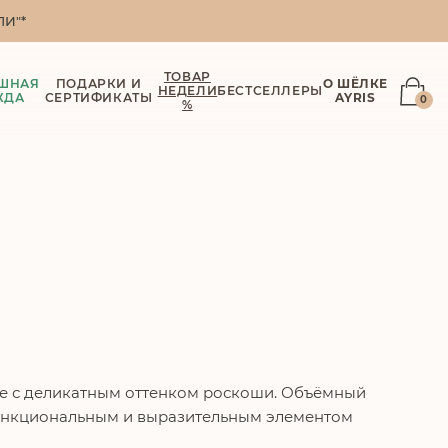
И"*
ТОВАР
ШНАЯ
ПОДАРКИ И
О ШЁЛКЕ
НЕДЕЛИ
БЕСТСЕЛЛЕРЫ
ЖДА
СЕРТИФИКАТЫ
AYRIS
0
%
ле с деликатным оттенком роскоши. Объёмный
функциональным и выразительным элементом