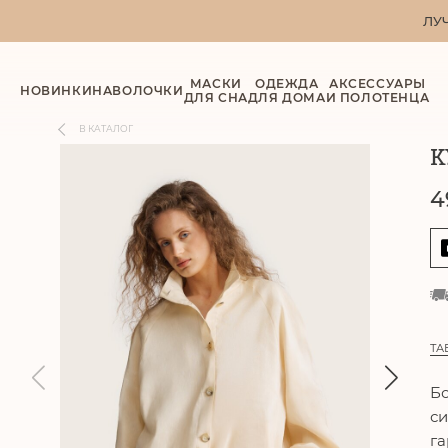
ЛУ
МАСКИ
ОДЕЖДА
АКСЕССУАРЫ
НОВИНКИ
НАВОЛОЧКИ
ДЛЯ СНА
ДЛЯ ДОМА
И ПОЛОТЕНЦА
В КАТАЛОГ
К
4
ТА
Б
си
га