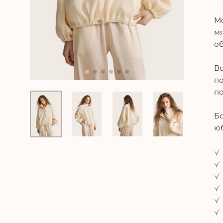
Мо
мя
об
Во
по
по
Бо
ю