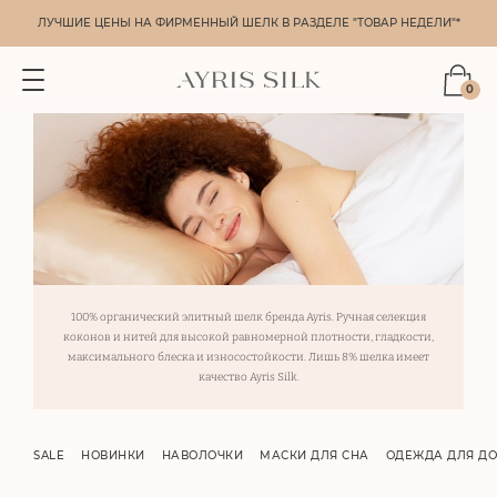
ЛУЧШИЕ ЦЕНЫ НА ФИРМЕННЫЙ ШЕЛК В РАЗДЕЛЕ "ТОВАР НЕДЕЛИ"*
0
100% органический элитный шелк бренда Ayris. Ручная селекция
коконов и нитей для высокой равномерной плотности, гладкости,
максимального блеска и износостойкости. Лишь 8% шелка имеет
качество Ayris Silk.
SALE
НОВИНКИ
НАВОЛОЧКИ
МАСКИ ДЛЯ СНА
ОДЕЖДА ДЛЯ Д