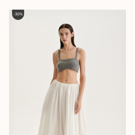
-
30
%