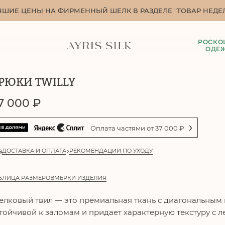
ЧШИЕ ЦЕНЫ НА ФИРМЕННЫЙ ШЕЛК В РАЗДЕЛЕ "ТОВАР НЕДЕЛ
РОСКО
ОДЕ
РЮКИ TWILLY
7 000
₽
Оплата частями от
37 000
₽
ДОСТАВКА И ОПЛАТА
РЕКОМЕНДАЦИИ ПО УХОДУ
БЛИЦА РАЗМЕРОВ
МЕРКИ ИЗДЕЛИЯ
лковый твил — это премиальная ткань с диагональным п
тойчивой к заломам и придает характерную текстуру с 