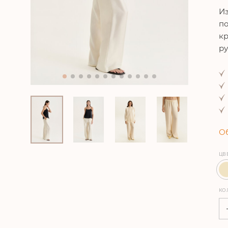
Из
по
кр
ру
Об
ЦВ
КО