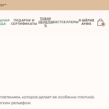
И"*
ТОВАР
ШНАЯ
ПОДАРКИ И
О ШЁЛКЕ
НЕДЕЛИ
БЕСТСЕЛЛЕРЫ
ЖДА
СЕРТИФИКАТЫ
AYRIS
0
%
летением, которое делает ее особенно плотной,
легким рельефом.