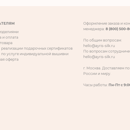
АТЕЛЯМ
Оформление заказа и ко
менеджера:
8 (800) 500-
 изделиями
а и оплата
По общим вопросам:
 товара
hello@ayris-silk.ru
 реализации подарочных сертификатов
По вопросам сотрудниче
 по услуге индивидуальной вышивки
hello@ayris-silk.ru
ая оферта
г. Москва. Доставляем по
России и миру.
Часы работы:
Пн-Пт с 9:0