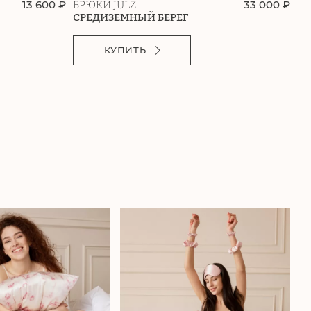
13 600 ₽
33 000 ₽
БРЮКИ JULZ
БР
СРЕДИЗЕМНЫЙ БЕРЕГ
СЕ
КУПИТЬ