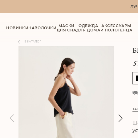
ЛУ
МАСКИ
ОДЕЖДА
АКСЕССУАРЫ
НОВИНКИ
НАВОЛОЧКИ
ДЛЯ СНА
ДЛЯ ДОМА
И ПОЛОТЕНЦА
В КАТАЛОГ
Б
3
ТА
Ше
ус