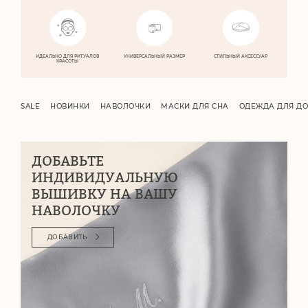
ИДЕАЛЬНО
ДЛЯ РИТУАЛОВ
УНИВЕРСАЛЬНЫЙ
РАЗМЕР
СТИЛЬНЫЙ
АКСЕССУАР
КРАСОТЫ
SALE
НОВИНКИ
НАВОЛОЧКИ
МАСКИ ДЛЯ СНА
ОДЕЖДА ДЛЯ Д
ДОБАВЬТЕ
ИНДИВИДУАЛЬНУЮ
ВЫШИВКУ НА ВАШУ
НАВОЛОЧКУ
ДОБАВИТЬ