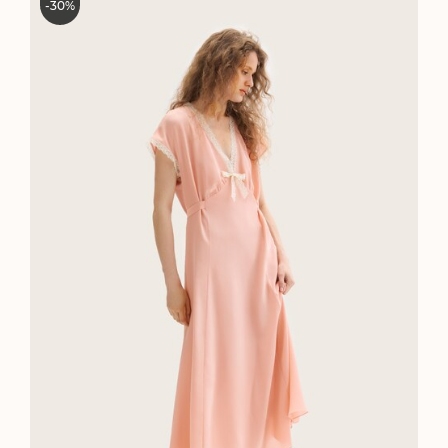
-
30
%