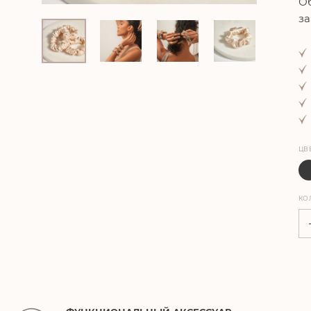
Об
за
ЦВ
КО