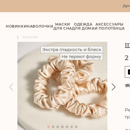
ЛУ
МАСКИ
ОДЕЖДА
АКСЕССУАРЫ
НОВИНКИ
НАВОЛОЧКИ
ДЛЯ СНА
ДЛЯ ДОМА
И ПОЛОТЕНЦА
В КАТАЛОГ
Ш
Экстра гладкость и блеск
Не теряют форму
2
Ре
тр