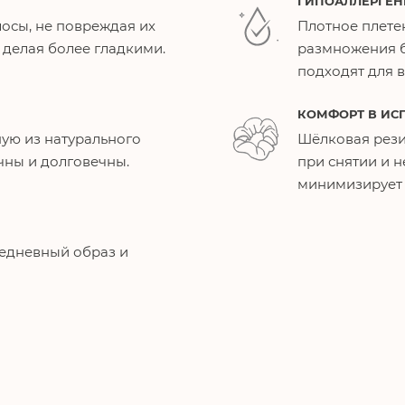
ГИПОАЛЛЕРГЕН
осы, не повреждая их
Плотное плете
, делая более гладкими.
размножения б
подходят для в
КОМФОРТ В ИС
чную из натурального
Шёлковая рези
чны и долговечны.
при снятии и н
минимизирует 
едневный образ и