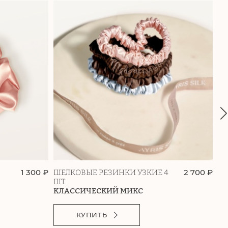
1 300 ₽
2 700 ₽
ШЕЛКОВЫЕ РЕЗИНКИ УЗКИЕ 4
ШЕ
ШТ.
ШТ
КЛАССИЧЕСКИЙ МИКС
М
КУПИТЬ