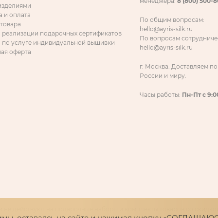
менеджера:
8 (800) 500-
 изделиями
а и оплата
По общим вопросам:
 товара
hello@ayris-silk.ru
 реализации подарочных сертификатов
По вопросам сотрудниче
 по услуге индивидуальной вышивки
hello@ayris-silk.ru
ая оферта
г. Москва. Доставляем по
России и миру.
Часы работы:
Пн-Пт с 9:0
 не действуют на подарочные наборы и комплекты товаров со скидкой
ммы, оставаясь на сайте и нажимая кнопку «СОГЛАШАЮС