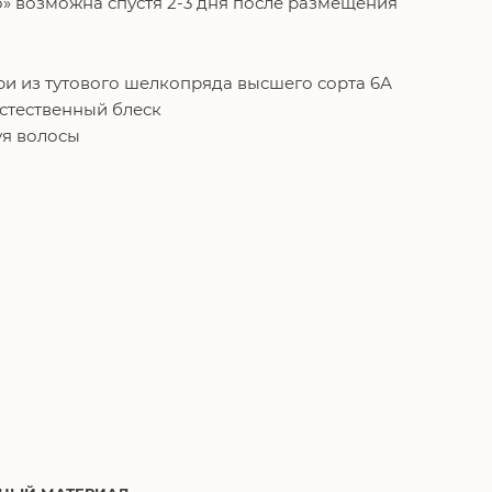
о» возможна спустя 2-3 дня после размещения
и из тутового шелкопряда высшего сорта 6А
естественный блеск
уя волосы