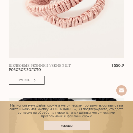
1 550 ₽
ШЕЛКОВЫЕ РЕЗИНКИ УЗКИЕ 2 ШТ.
РОЗОВОЕ ЗОЛОТО
КУПИТЬ
Экстра гладкость и блеск
Мы используем файлы cookie и метрические программы, оставаясь на
Не теряют форму
сайте и нажимая кнопку «СОГЛАШАЮСЬ», Вы подтверждаете, что даете
согласие
на обработку персональных данных метрическими
программами и файлами cookie
хорошо