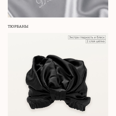
ТЮРБАНЫ
Экстра гладкость и блеск
2 слоя шёлка