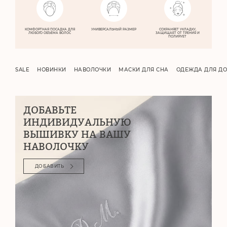
КОМФОРТНАЯ
ПОСАДКА ДЛЯ
УНИВЕРСАЛЬНЫЙ
РАЗМЕР
СОХРАНЯЕТ
УКЛАДКУ,
ЛЮБОГО
ОБЪЁМА ВОЛОС
ЗАЩИЩАЕТ
ОТ ТРЕНИЯ
И
ПОЛИРУЕТ
SALE
НОВИНКИ
НАВОЛОЧКИ
МАСКИ ДЛЯ СНА
ОДЕЖДА ДЛЯ Д
ДОБАВЬТЕ
ИНДИВИДУАЛЬНУЮ
ВЫШИВКУ НА ВАШУ
НАВОЛОЧКУ
ДОБАВИТЬ