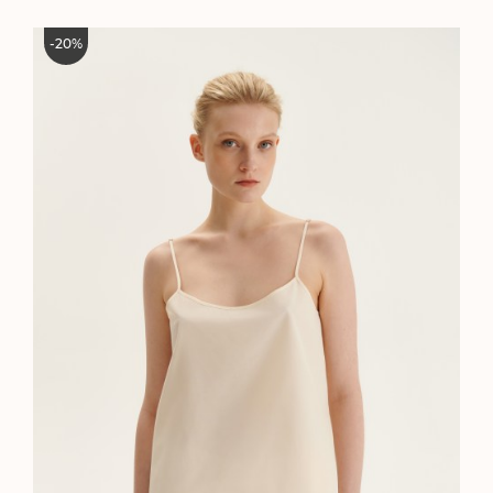
-
20
%