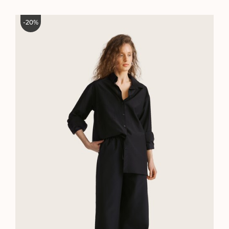
-
20
%