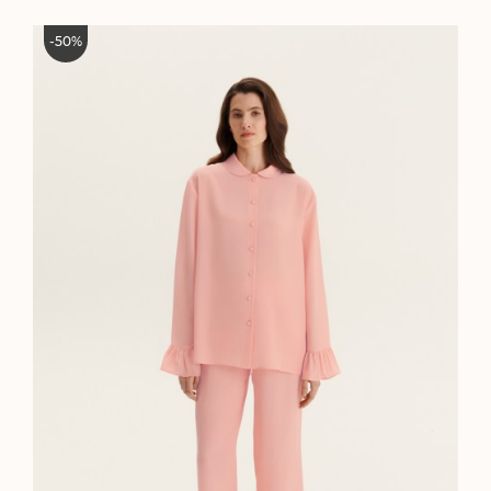
-
50
%