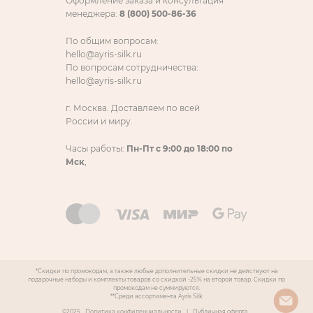
Оформление заказа и консультация
менеджера:
8 (800) 500-86-36
По общим вопросам:
hello@ayris-silk.ru
По вопросам сотрудничества:
hello@ayris-silk.ru
г. Москва. Доставляем по всей
России и миру.
Часы работы:
Пн-Пт с 9:00 до 18:00 по
Мск
,
*Скидки по промокодам, а также любые дополнительные скидки не действуют на
подарочные наборы и комплекты товаров со скидкой -25% на второй товар. Скидки по
промокодам не суммируются.
**Среди ассортимента Ayris Silk
©2025
Политика конфиденциальности
|
Публичная оферта