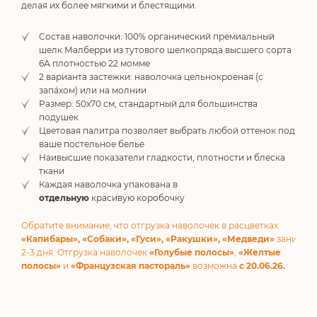
делая их более мягкими и блестящими.
Состав наволочки: 100% органический премиальный
шелк Малберри из тутового шелкопряда высшего сорта
6А плотностью 22 момме
2 варианта застежки: наволочка цельнокроеная (с
запа́хом) или на молнии
Размер: 50х70 см, стандартный для большинства
подушек
Цветовая палитра позволяет выбрать любой оттенок под
ваше постельное белье
Наивысшие показатели гладкости, плотности и блеска
ткани
Каждая наволочка упакована в
отдельную
красивую коробочку
Обратите внимание, что отгрузка наволочек в расцветках
«Капибары»,
«Собаки»,
«Гуси»,
«Ракушки», «Медведи»
занимае
2-3 дня. Отгрузка наволочек
«Голубые полосы»
,
«Желтые
полосы»
и
«Французская пастораль»
возможна
с 20.06.26.