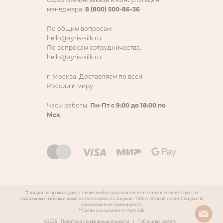
менеджера:
8 (800) 500-86-36
По общим вопросам:
hello@ayris-silk.ru
По вопросам сотрудничества:
hello@ayris-silk.ru
г. Москва. Доставляем по всей
России и миру.
Часы работы:
Пн-Пт с 9:00 до 18:00 по
Мск
,
*Скидки по промокодам, а также любые дополнительные скидки не действуют на
подарочные наборы и комплекты товаров со скидкой -25% на второй товар. Скидки по
промокодам не суммируются.
**Среди ассортимента Ayris Silk
©2025
Политика конфиденциальности
|
Публичная оферта