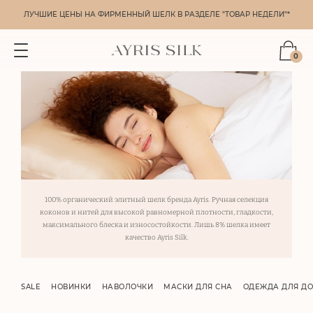
ЛУЧШИЕ ЦЕНЫ НА ФИРМЕННЫЙ ШЕЛК В РАЗДЕЛЕ "ТОВАР НЕДЕЛИ"*
0
100% органический элитный шелк бренда Ayris. Ручная селекция
коконов и нитей для высокой равномерной плотности, гладкости,
максимального блеска и износостойкости. Лишь 8% шелка имеет
качество Ayris Silk.
SALE
НОВИНКИ
НАВОЛОЧКИ
МАСКИ ДЛЯ СНА
ОДЕЖДА ДЛЯ Д