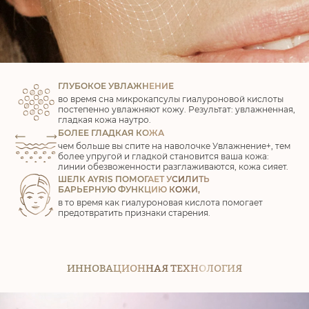
Подпишитесь, чтобы получить скидку 5% на
первый заказ и ранний доступ к нашим
лучшим предложениям!
ГЛУБОКОЕ УВЛАЖНЕНИЕ
во время сна микрокапсулы гиалуроновой кислоты
постепенно увлажняют кожу. Результат: увлажненная,
гладкая кожа наутро.
БОЛЕЕ ГЛАДКАЯ КОЖА
чем больше вы спите на наволочке Увлажнение+, тем
более упругой и гладкой становится ваша кожа:
линии обезвоженности разглаживаются, кожа сияет.
ШЕЛК AYRIS ПОМОГАЕТ УСИЛИТЬ
БАРЬЕРНУЮ ФУНКЦИЮ КОЖИ,
в то время как гиалуроновая кислота помогает
предотвратить признаки старения.
ИННОВАЦИОННАЯ ТЕХНОЛОГИЯ
ПОЛУЧИТЬ СКИДКУ