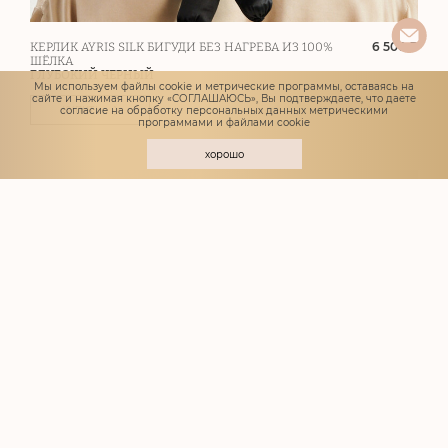
6 500 ₽
КЕРЛИК AYRIS SILK БИГУДИ БЕЗ НАГРЕВА ИЗ 100%
ШЁЛКА
ГЛУБОКИЙ ЧЕРНЫЙ
Мы используем файлы cookie и метрические программы, оставаясь на
сайте и нажимая кнопку «СОГЛАШАЮСЬ», Вы подтверждаете, что даете
согласие
на обработку персональных данных метрическими
КУПИТЬ
программами и файлами cookie
хорошо
Шелковый наполнитель внутри
Хит продаж